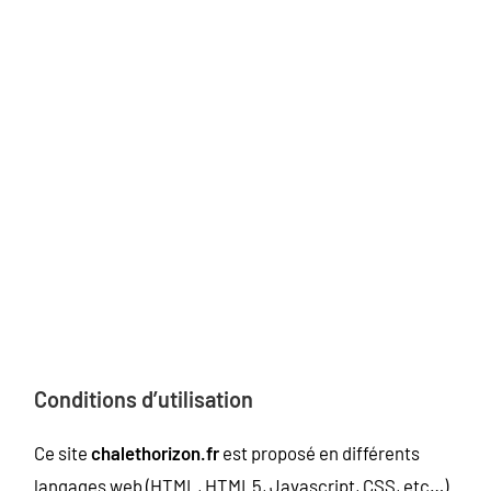
CONFIDENTIALITÉ DES
DONNÉES PERSONNELLES
Conditions d’utilisation
Ce site
chalethorizon.fr
est proposé en différents
langages web (HTML, HTML5, Javascript, CSS, etc…)