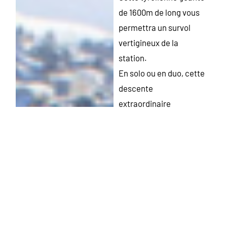
de 1600m de long vous
permettra un survol
vertigineux de la
station.
En solo ou en duo, cette
descente
extraordinaire
marquera votre visite à
Super Besse en été
comme en hiver.
Voir le site